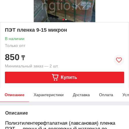
ПЭТ пленка 9-15 микрон
В наличии
Только опт
850
₸
Минимальный заказ — 2 шт.
Купить
Описание
Характеристики
Доставка
Оплата
Усл
Описание
Полиэтилентерефталатная (лавсановая) пленка
ПЭТ
— прочный и долговечный материал по