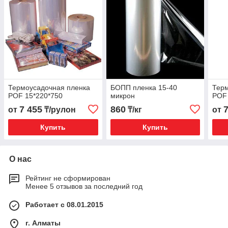
Термоусадочная пленка
БОПП пленка 15-40
Терм
POF 15*220*750
микрон
POF 
7 455
860
от
₸/рулон
₸/кг
от
Купить
Купить
О нас
Рейтинг не сформирован
Менее 5 отзывов за последний год
Работает с 08.01.2015
г. Алматы