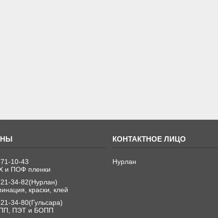
971-10-43
Нурлан
Х и ПОФ пленки
221-34-82
Нурлан
инация, краски, клей
221-34-80
Гульсара
ПП, ПЭТ и БОПП